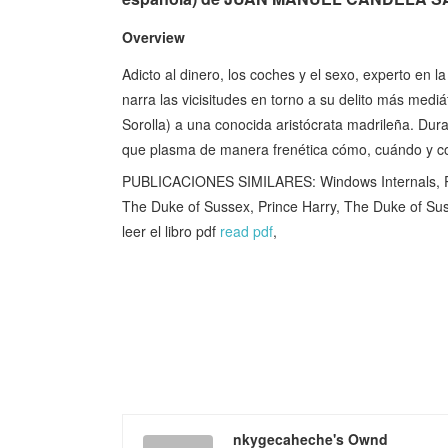
Overview
Adicto al dinero, los coches y el sexo, experto en la o
narra las vicisitudes en torno a su delito más medi
Sorolla) a una conocida aristócrata madrileña. Duran
que plasma de manera frenética cómo, cuándo y con
PUBLICACIONES SIMILARES: Windows Internals, Par
The Duke of Sussex, Prince Harry, The Duke of S
leer el libro pdf
read pdf
,
nkygecaheche's Ownd